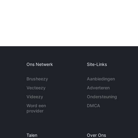
Ons Netwerk
Site-Links
Brusheezy
Aanbiedingen
Vecteezy
Adverteren
Videezy
Ondersteuning
Word een
DMCA
provider
Talen
Over Ons