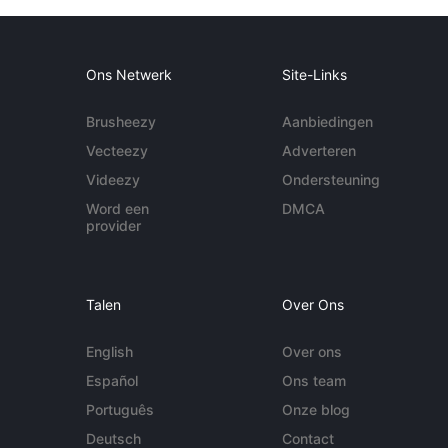
Ons Netwerk
Site-Links
Brusheezy
Aanbiedingen
Vecteezy
Adverteren
Videezy
Ondersteuning
Word een
DMCA
provider
Talen
Over Ons
English
Over ons
Español
Ons team
Português
Onze blog
Deutsch
Contact