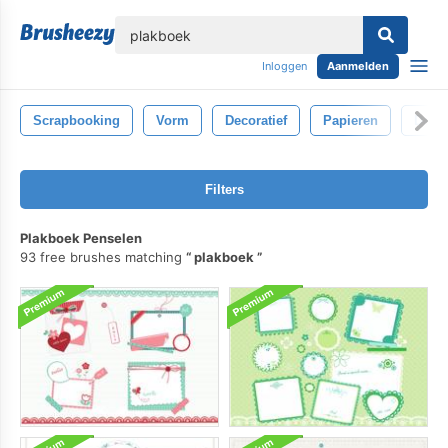
lose
Inloggen
Aanmelden
Scrapbooking
Vorm
Decoratief
Papieren
Decor
Filters
Plakboek Penselen
93 free brushes matching
plakboek