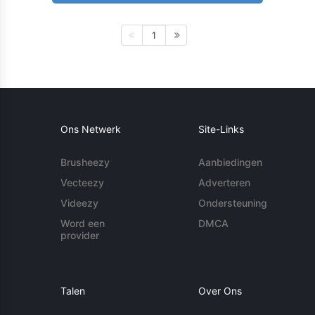
1
Ons Netwerk
Site-Links
Brusheezy
Aanbiedingen
Vecteezy
Adverteren
Videezy
Ondersteuning
Word een
DMCA
provider
Talen
Over Ons