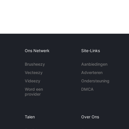
Ons Netwerk
Site-Links
Brusheezy
Aanbiedingen
Vecteezy
Adverteren
Videezy
Ondersteuning
Word een
DMCA
provider
Talen
Over Ons