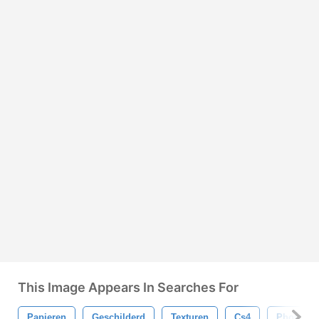
This Image Appears In Searches For
Papieren
Geschilderd
Texturen
Cs4
Photosh