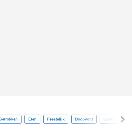
Getrokken
Eten
Feestelijk
Doopvont
Groet
Han