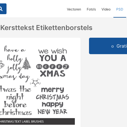
Vectoren
Foto‘s
Video
PSD
Kersttekst Etikettenborstels
Grat