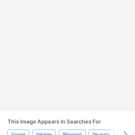
This Image Appears In Searches For
Grunge
Vakantie
Wijnoogst
Decoratie
Oud