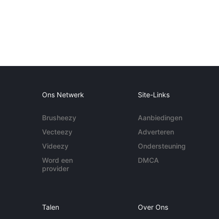
Ons Netwerk
Site-Links
Brusheezy
Aanbiedingen
Vecteezy
Adverteren
Videezy
Ondersteuning
Word een
DMCA
provider
Talen
Over Ons