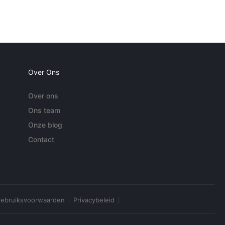
Over Ons
Over ons
Ons team
Onze blog
Contact
ebruiksvoorwaarden
Privacybeleid