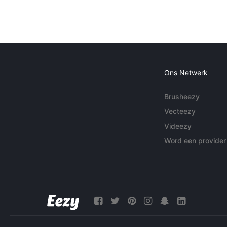
Ons Netwerk
Brusheezy
Vecteezy
Videezy
Word een provider