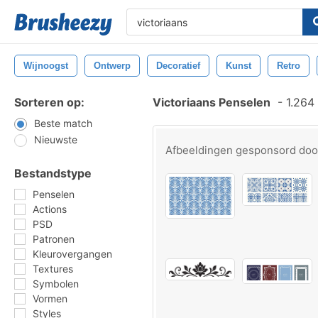
Wijnoogst
Ontwerp
Decoratief
Kunst
Retro
Sorteren op:
Victoriaans Penselen
-
1.264 
Beste match
Nieuwste
Afbeeldingen gesponsord do
Bestandstype
Penselen
Actions
PSD
Patronen
Kleurovergangen
Textures
Symbolen
Vormen
Styles