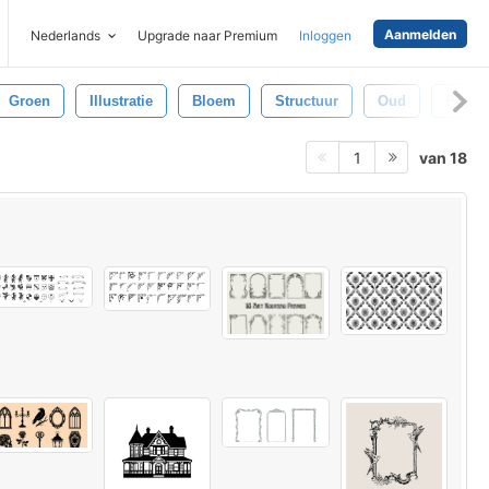
Aanmelden
Nederlands
Upgrade naar Premium
Inloggen
Groen
Illustratie
Bloem
Structuur
Oud
Patro
van 18
1