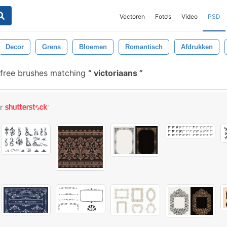
Vectoren
Foto‘s
Video
PSD
Decor
Grens
Bloemen
Romantisch
Afdrukken
free brushes matching
victoriaans
or