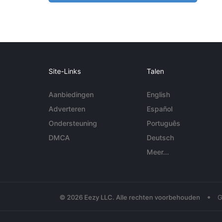
Site-Links
Talen
Aanbiedingen
English
Adverteren
Español
Ondersteuning
Português
DMCA
Deutsch
Meer...
•
© 2026 Eezy LLC. Alle rechten voorbehouden
G