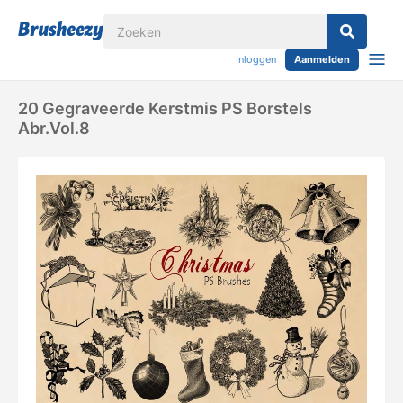
Inloggen
Aanmelden
20 Gegraveerde Kerstmis PS Borstels
Abr.vol.8