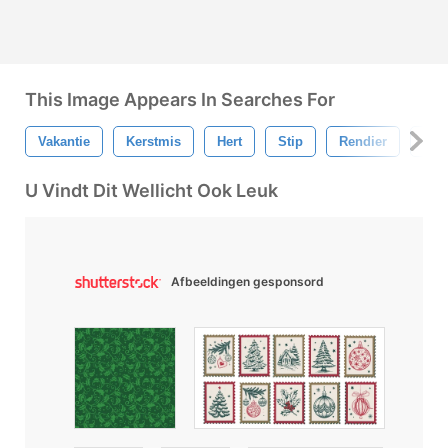
This Image Appears In Searches For
Vakantie
Kerstmis
Hert
Stip
Rendier
Vrol
U Vindt Dit Wellicht Ook Leuk
Afbeeldingen gesponsord