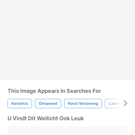
This Image Appears In Searches For
Kerstmis
Ornament
Kerst Versiering
Label
Ka
U Vindt Dit Wellicht Ook Leuk