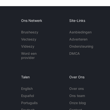
Ons Netwerk
Site-Links
Brusheezy
Aanbiedingen
Vecteezy
Adverteren
Videezy
Ondersteuning
Word een
DMCA
provider
Talen
Over Ons
English
Over ons
Español
Ons team
Português
Onze blog
Deutsch
Contact