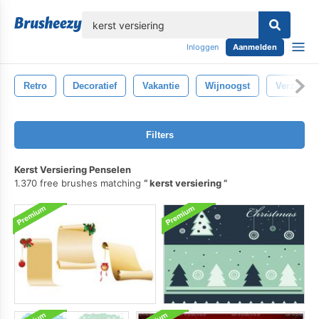
lose
Inloggen
Aanmelden
Retro
Decoratief
Vakantie
Wijnoogst
Verzamel
Filters
Kerst Versiering Penselen
1.370 free brushes matching
kerst versiering