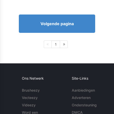
Volgende pagina
1
Ons Netwerk
Site-Links
Brusheezy
Aanbiedingen
Vecteezy
Adverteren
Videezy
Ondersteuning
Word een
DMCA