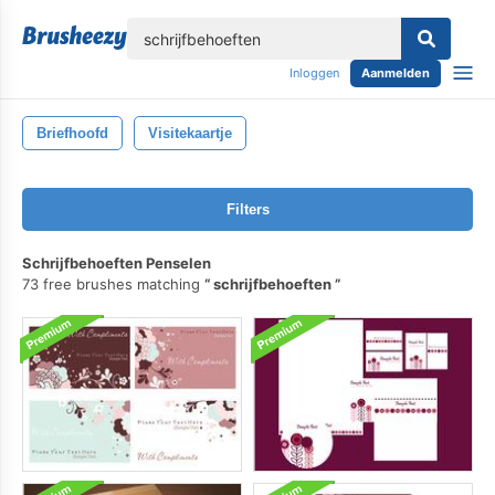
lose
Inloggen
Aanmelden
Briefhoofd
Visitekaartje
Filters
Schrijfbehoeften Penselen
73 free brushes matching
schrijfbehoeften