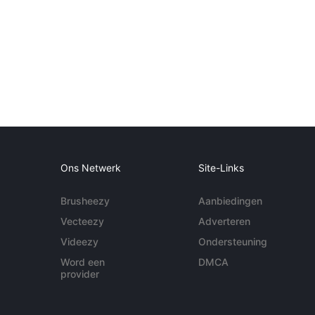
Ons Netwerk
Site-Links
Brusheezy
Aanbiedingen
Vecteezy
Adverteren
Videezy
Ondersteuning
Word een
DMCA
provider