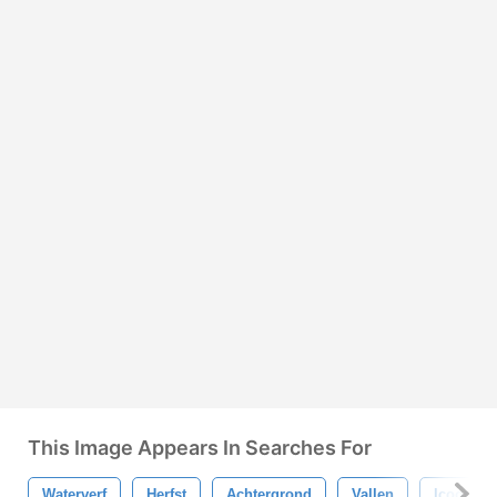
This Image Appears In Searches For
Waterverf
Herfst
Achtergrond
Vallen
Icoon