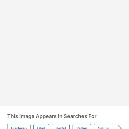
This Image Appears In Searches For
Bladeren
Blad
Herfst
Vallen
Natuur
Groe