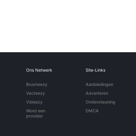
Ons Netwerk
Site-Links
Brusheezy
Aanbiedingen
Vecteezy
Adverteren
Videezy
Ondersteuning
Word een
DMCA
provider