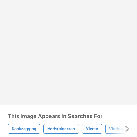
This Image Appears In Searches For
Dankzegging
Herfstbladeren
Vieren
Viering
F