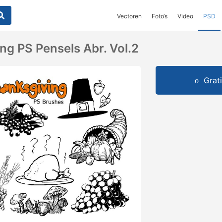
Vectoren
Foto‘s
Video
PSD
ng PS Pensels Abr. Vol.2
Grat