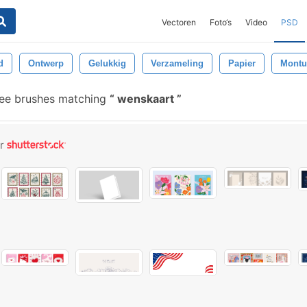
Vectoren
Foto‘s
Video
PSD
d
Ontwerp
Gelukkig
Verzameling
Papier
Montu
ee brushes matching
wenskaart
or