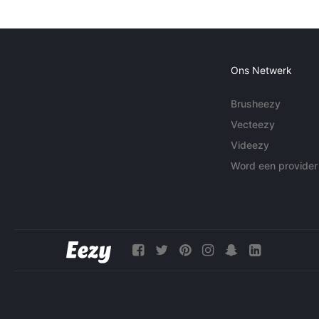
Ons Netwerk
Brusheezy
Vecteezy
Videezy
Word een provider