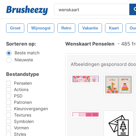
Groet
Wijnoogst
Retro
Vakantie
Kaart
Ou
Sorteren op:
Wenskaart Penselen
-
485 fr
Beste match
Nieuwste
Afbeeldingen gesponsord do
Bestandstype
Penselen
Actions
PSD
Patronen
Kleurovergangen
Textures
Symbolen
Vormen
Styles