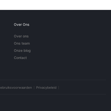
Over Ons
Over ons
Ons team
Onze blog
Contact
ebruiksvoorwaarden
Privacybeleid