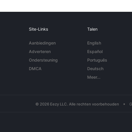
Site-Links
Talen
Aanbiedingen
English
Adverteren
Español
Ondersteuning
Português
DMCA
Deutsch
Meer...
•
© 2026 Eezy LLC. Alle rechten voorbehouden
G