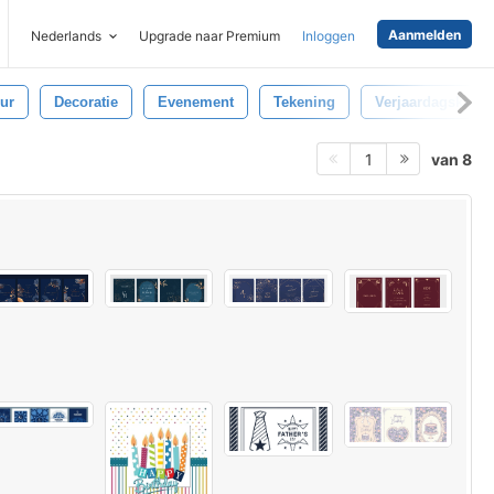
Aanmelden
Nederlands
Upgrade naar Premium
Inloggen
ur
Decoratie
Evenement
Tekening
Verjaardagskaart
van 8
1