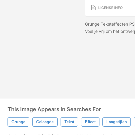
LICENSE INFO
Grunge Teksteffecten P
Voel je vrij om het ontwe
This Image Appears In Searches For
Grunge
Gelaagde
Tekst
Effect
Laagstijlen