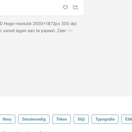
SD Hoge resolutie 2500x1872px 300 dpi
rp vanuit lagen aan te passen. Zeer
Havy
Stoutmoedig
Teken
Stijl
Typografie
Eti