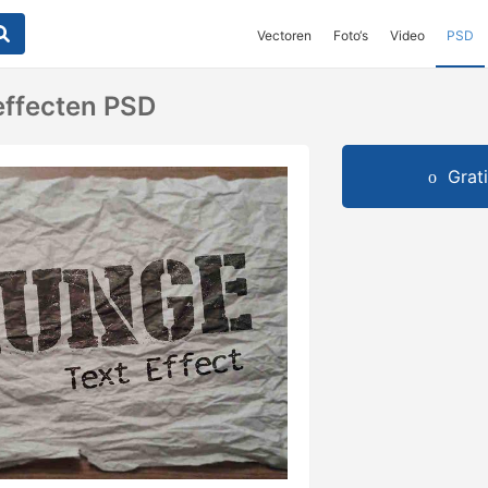
Vectoren
Foto‘s
Video
PSD
effecten PSD
Grat