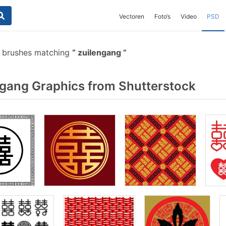
Vectoren
Foto‘s
Video
PSD
 brushes matching
zuilengang
gang Graphics from Shutterstock