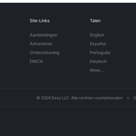
Site-Links
Talen
Aanbiedingen
English
Adverteren
Español
Ondersteuning
Português
DMCA
Deutsch
Meer...
•
© 2026 Eezy LLC. Alle rechten voorbehouden
G