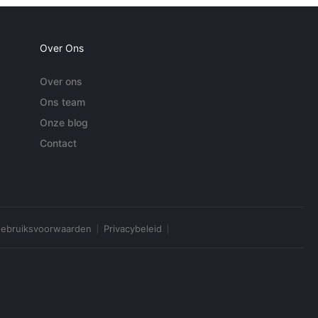
Over Ons
Over ons
Ons team
Onze blog
Contact
ebruiksvoorwaarden
Privacybeleid