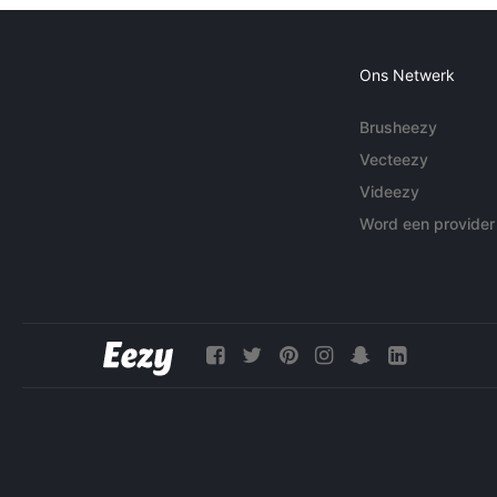
Ons Netwerk
Brusheezy
Vecteezy
Videezy
Word een provider