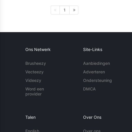
1
Ons Netwerk
Site-Links
Brusheezy
Aanbiedingen
Vecteezy
Adverteren
Videezy
Ondersteuning
Word een
DMCA
provider
Talen
Over Ons
English
Over ons