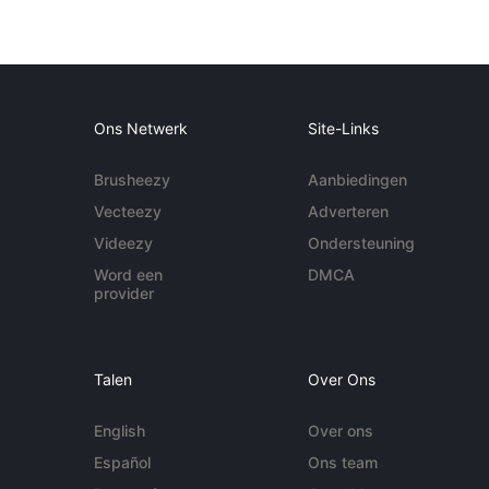
Ons Netwerk
Site-Links
Brusheezy
Aanbiedingen
Vecteezy
Adverteren
Videezy
Ondersteuning
Word een
DMCA
provider
Talen
Over Ons
English
Over ons
Español
Ons team