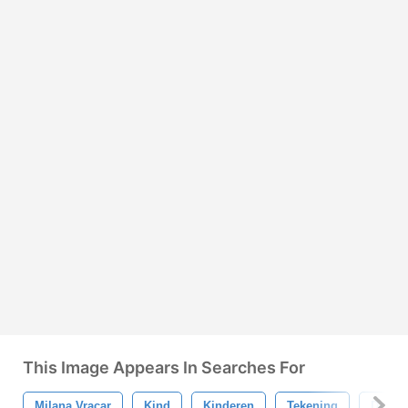
This Image Appears In Searches For
Milana Vracar
Kind
Kinderen
Tekening
Doodl