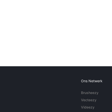
Ons Netwerk
Brusheezy
Vecteezy
Videezy