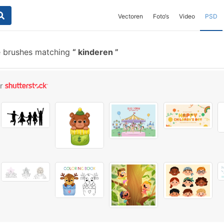
Vectoren
Foto‘s
Video
PSD
e brushes matching
kinderen
or