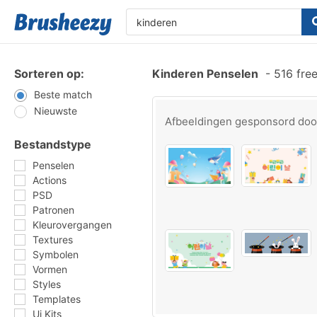
Sorteren op:
Kinderen Penselen
-
516 fre
Beste match
Nieuwste
Afbeeldingen gesponsord do
Bestandstype
Penselen
Actions
PSD
Patronen
Kleurovergangen
Textures
Symbolen
Vormen
Styles
Templates
Ui Kits