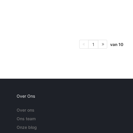
van 10
1
Over Ons
Over ons
Ons team
Onze blog