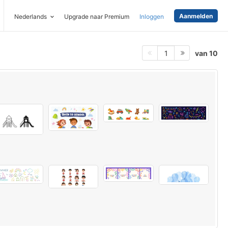
Aanmelden
Nederlands
Upgrade naar Premium
Inloggen
van 10
1