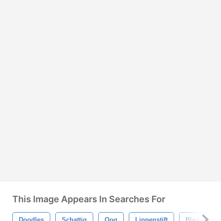
This Image Appears In Searches For
Doodles
Schattig
Oog
Lippenstift
Blad
F