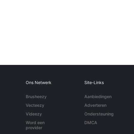
Ons Netwerk
Site-Links
Brusheezy
Aanbiedingen
Vecteezy
Adverteren
Videezy
Ondersteuning
Word een
DMCA
provider