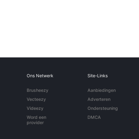
Ons Netwerk
Site-Links
Brusheezy
Aanbiedingen
Vecteezy
Adverteren
Videezy
Ondersteuning
Word een
DMCA
provider