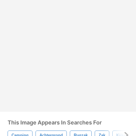
This Image Appears In Searches For
Camping
Achtergrond
Rugzak
Zak
Kijker