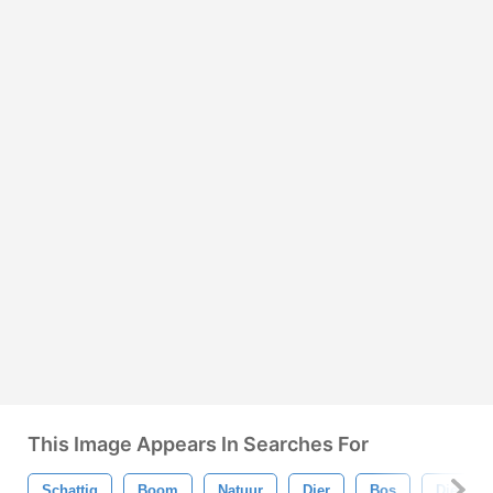
This Image Appears In Searches For
Schattig
Boom
Natuur
Dier
Bos
Dieren I