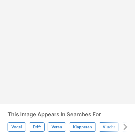
This Image Appears In Searches For
Vogel
Drift
Veren
Klapperen
Vlucht
Vlott