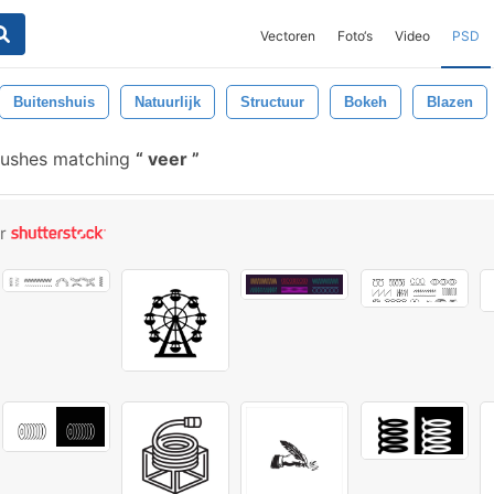
Vectoren
Foto‘s
Video
PSD
Buitenshuis
Natuurlijk
Structuur
Bokeh
Blazen
rushes matching
veer
or