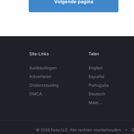
Volgende pagina
Site-Links
Talen
Aanbiedingen
English
Adverteren
Español
Ondersteuning
Português
DMCA
Deutsch
Meer...
•
© 2026 Eezy LLC. Alle rechten voorbehouden
G