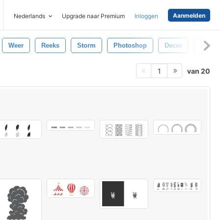
Aanmelden
Nederlands
Upgrade naar Premium
Inloggen
Weer
Reeks
Storm
Photoshop
Decor
Winter
van 20
1