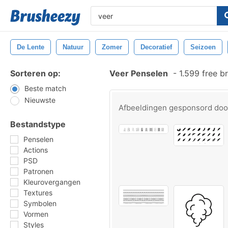
De Lente
Natuur
Zomer
Decoratief
Seizoen
Sorteren op:
Veer Penselen
-
1.599 free b
Beste match
Nieuwste
Afbeeldingen gesponsord do
Bestandstype
Penselen
Actions
PSD
Patronen
Kleurovergangen
Textures
Symbolen
Vormen
Styles