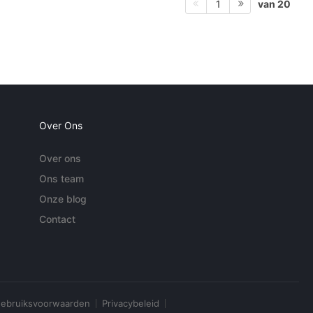
van 20
1
Over Ons
Over ons
Ons team
Onze blog
Contact
ebruiksvoorwaarden
Privacybeleid