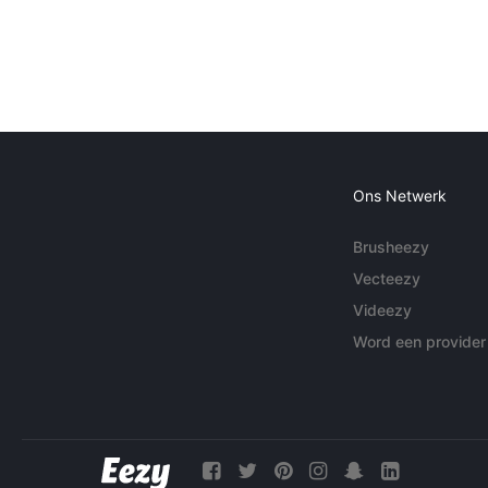
Ons Netwerk
Brusheezy
Vecteezy
Videezy
Word een provider