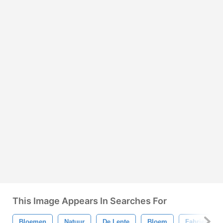
This Image Appears In Searches For
Bloemen
Natuur
De Lente
Bloem
Fabriek