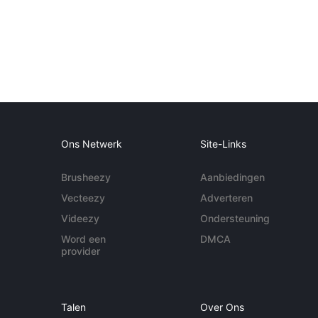
Ons Netwerk
Site-Links
Brusheezy
Aanbiedingen
Vecteezy
Adverteren
Videezy
Ondersteuning
Word een
DMCA
provider
Talen
Over Ons