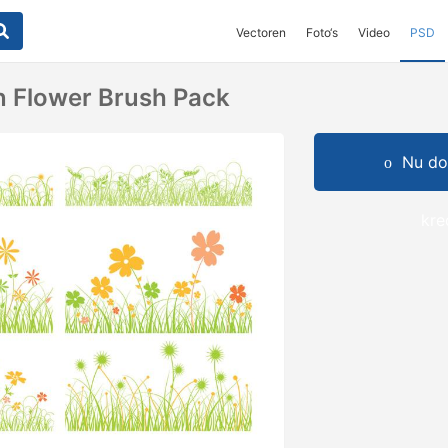
Vectoren
Foto‘s
Video
PSD
n Flower Brush Pack
Nu do
kre