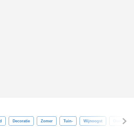
d
Decoratie
Zomer
Tuin-
Wijnoogst
Overladen