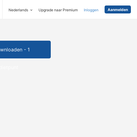
Aanmelden
Nederlands
Upgrade naar Premium
Inloggen
wnloaden - 1
dietpunt