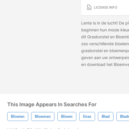
LICENSE INFO
Lente is in de lucht! De
beginnen hun mooie kleure
dit Grasborstel en Bloemb
zes verschillende bloei
grasborstel en bloemenpe
geven aan uw ontwerpen!
en download het
Bloemve
This Image Appears In Searches For
Bloeien
Bloemen
Bloem
Gras
Blad
Blad