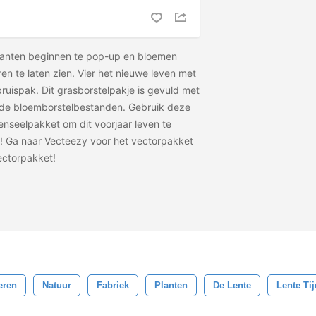
 planten beginnen te pop-up en bloemen
n te laten zien. Vier het nieuwe leven met
ruispak. Dit grasborstelpakje is gevuld met
ende bloemborstelbestanden. Gebruik deze
nseelpakket om dit voorjaar leven te
 Ga naar Vecteezy voor het vectorpakket
ctorpakket!
eren
Natuur
Fabriek
Planten
De Lente
Lente Tij