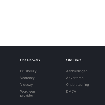
Ons Netwerk
Site-Links
Brusheezy
Aanbiedingen
Vecteezy
Adverteren
Videezy
Ondersteuning
Word een
DMCA
provider