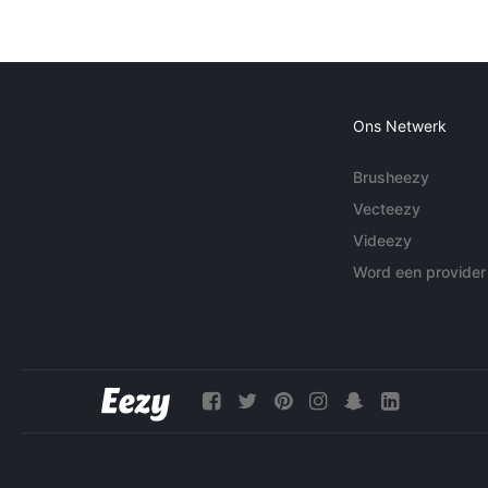
Ons Netwerk
Brusheezy
Vecteezy
Videezy
Word een provider