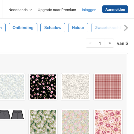
Aanmelden
Nederlands
Upgrade naar Premium
Inloggen
n
Ontbinding
Schaduw
Natuur
Zwaartekracht
V
van 5
1