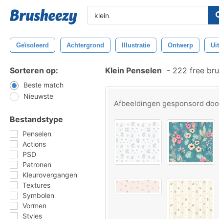
Geïsoleerd
Achtergrond
Illustratie
Ontwerp
Ui
Sorteren op:
Klein Penselen
-
222 free br
Beste match
Nieuwste
Afbeeldingen gesponsord do
Bestandstype
Penselen
Actions
PSD
Patronen
Kleurovergangen
Textures
Symbolen
Vormen
Styles