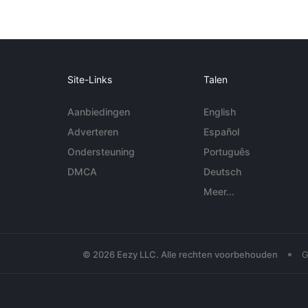
Site-Links
Talen
Aanbiedingen
English
Adverteren
Español
Ondersteuning
Português
DMCA
Deutsch
Meer...
•
© 2026 Eezy LLC. Alle rechten voorbehouden
G