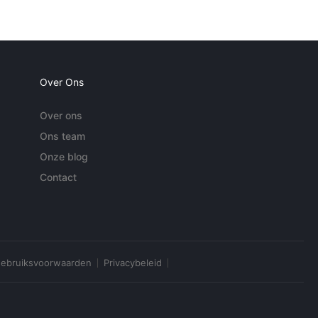
Over Ons
Over ons
Ons team
Onze blog
Contact
ebruiksvoorwaarden
Privacybeleid