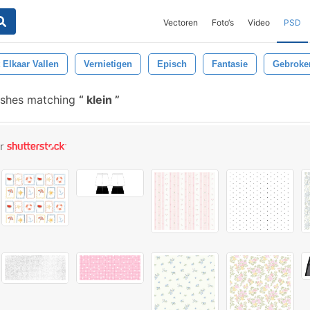
Vectoren
Foto‘s
Video
PSD
t Elkaar Vallen
Vernietigen
Episch
Fantasie
Gebroke
ushes matching
klein
or