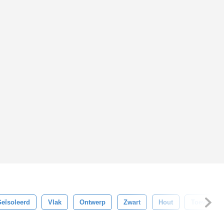
eïsoleerd
Vlak
Ontwerp
Zwart
Hout
Toevallig