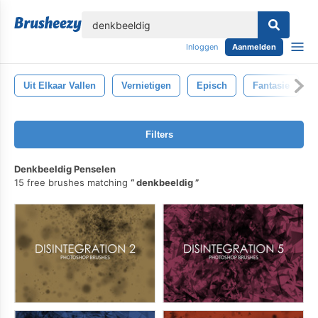
lose
Inloggen
Aanmelden
Uit Elkaar Vallen
Vernietigen
Episch
Fantasie
Filters
Denkbeeldig Penselen
15 free brushes matching
denkbeeldig