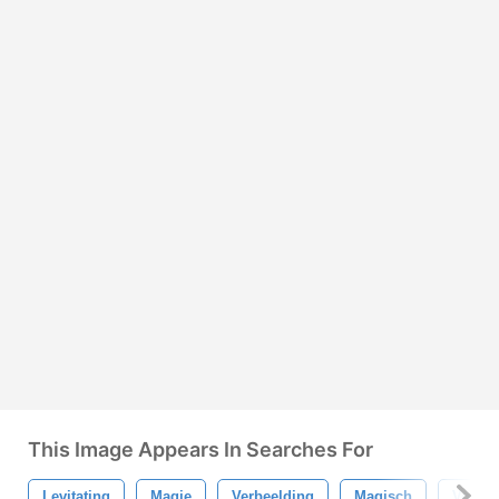
This Image Appears In Searches For
Levitating
Magie
Verbeelding
Magisch
Voorw