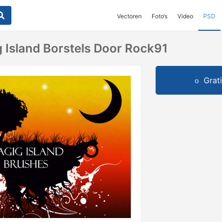
Vectoren
Foto‘s
Video
PSD
g Island Borstels Door Rock91
Grat