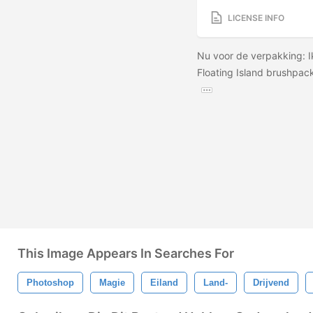
LICENSE INFO
Nu voor de verpakking: I
Floating Island brushpac
This Image Appears In Searches For
Photoshop
Magie
Eiland
Land-
Drijvend