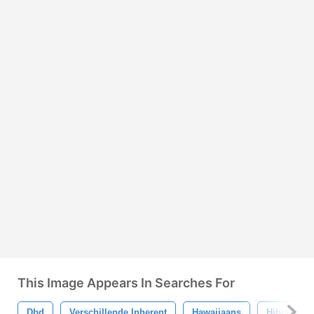
This Image Appears In Searches For
Dbd
Verschillende Inherent
Hawaiiaans
Hibiscus