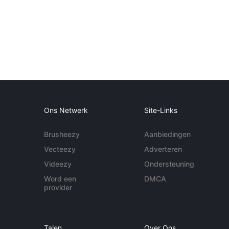
Ons Netwerk
Site-Links
Brusheezy
Aanbiedingen
Vecteezy
Adverteren
Videezy
Ondersteuning
Word een
DMCA
provider
Talen
Over Ons