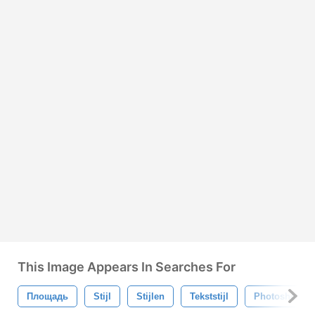
This Image Appears In Searches For
Площадь
Stijl
Stijlen
Tekststijl
Photoshop Sti