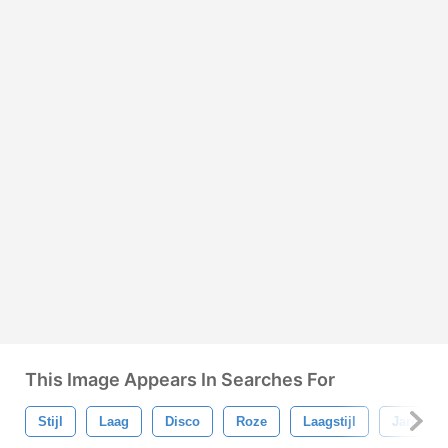
This Image Appears In Searches For
Stijl
Laag
Disco
Roze
Laagstijl
Jaren 70