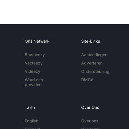
Ons Netwerk
Site-Links
Brusheezy
Aanbiedingen
Vecteezy
Adverteren
Videezy
Ondersteuning
Word een
DMCA
provider
Talen
Over Ons
English
Over ons