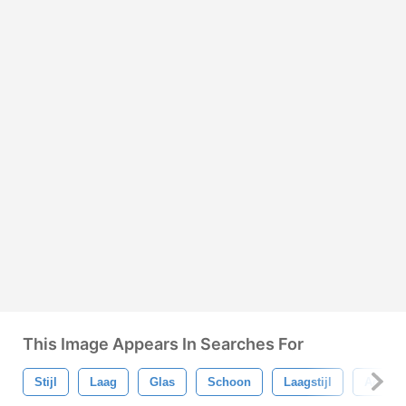
This Image Appears In Searches For
Stijl
Laag
Glas
Schoon
Laagstijl
Achter