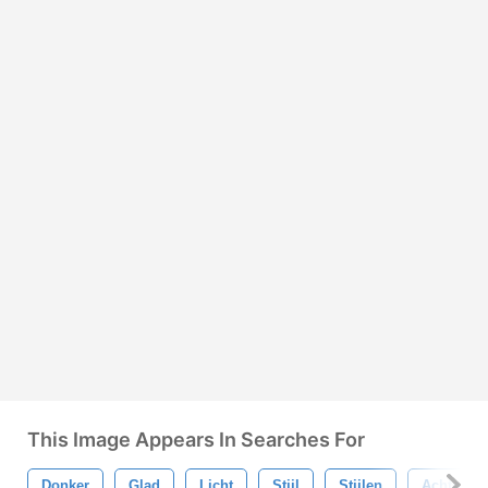
This Image Appears In Searches For
Donker
Glad
Licht
Stijl
Stijlen
Achtergr