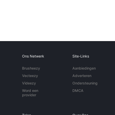
Ons Netwerk
Site-Links
Brusheezy
Aanbiedingen
Vecteezy
Adverteren
Videezy
Ondersteuning
Word een
DMCA
provider