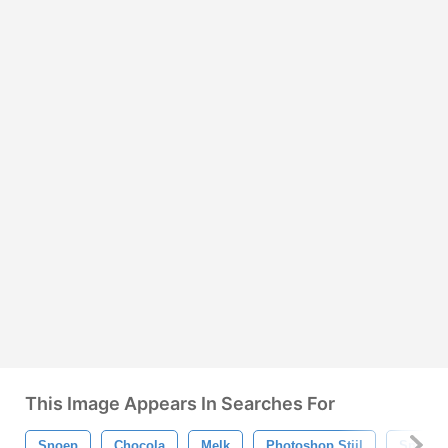
This Image Appears In Searches For
Snoep
Chocola
Melk
Photoshop Stijl
Snack