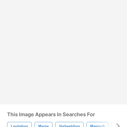
This Image Appears In Searches For
Levitating
Magie
Verbeelding
Magisch
Voorw