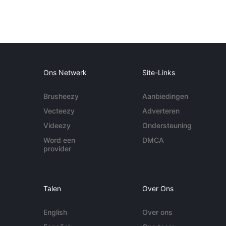
Ons Netwerk
Site-Links
Brusheezy
Aanbiedingen
Vecteezy
Adverteren
Videezy
Ondersteuning
Word een
DMCA
provider
Talen
Over Ons
English
Over ons