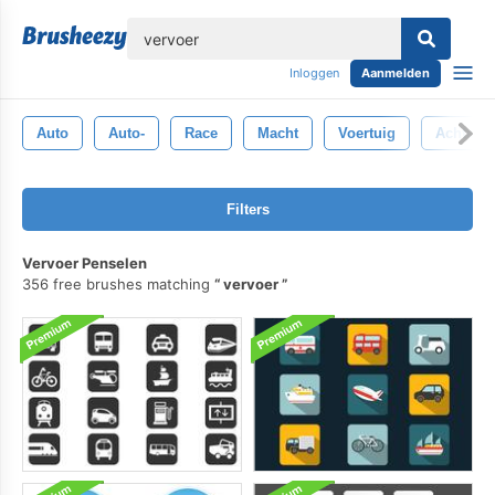
lose
Inloggen
Aanmelden
Auto
Auto-
Race
Macht
Voertuig
Achterg
Filters
Vervoer Penselen
356 free brushes matching
vervoer