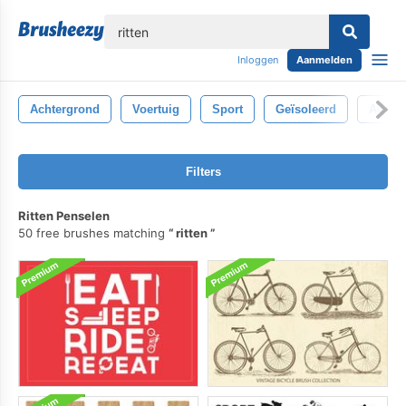
lose
Inloggen
Aanmelden
Achtergrond
Voertuig
Sport
Geïsoleerd
Auto-
Filters
Ritten Penselen
50 free brushes matching
ritten