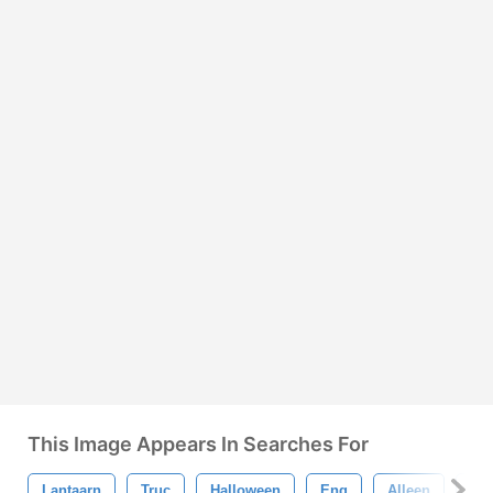
This Image Appears In Searches For
Lantaarn
Truc
Halloween
Eng
Alleen
Nac